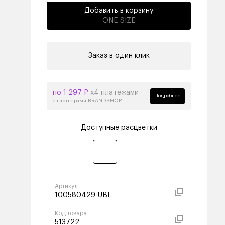
Добавить в корзину
ONE SIZE
Заказ в один клик
по 1 297 ₽
х4 платежами
Подробнее
с партнерами BRANDSHOP
Доступные расцветки
Артикул
100580429-UBL
Код товара
513722