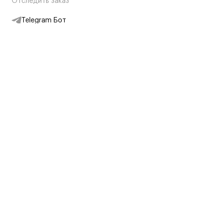
Отследить заказ
Telegram Бот
Подписаться на новости
Интернет-магазин
+7 (495) 431-13-30
+7 (800) 775-28-34
Адреса магазинов
Москва, Каретный Ряд, 8
Партнерам