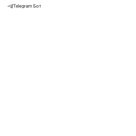
Telegram Бот
Подписаться на новости
Интернет-магазин
+7 (495) 431-13-30
+7 (800) 775-28-34
Адреса магазинов
Москва, Каретный Ряд, 8
Партнерам
Партнерская программа