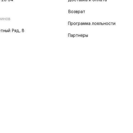
-28-34
Доставка и оплата
Возврат
зинов
Программа лояльности
тный Ряд, 8
Партнеры
 программа
 2026
Пользовательское соглашение
Политика о конфиденциальности