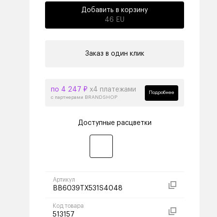
Добавить в корзину
46 EU
Заказ в один клик
по 4 247 ₽
х4 платежами
Подробнее
с партнерами BRANDSHOP
Доступные расцветки
Артикул
BB6039TX531S4048
Код товара
513157