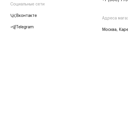
+7 (800) 775
Социальные сети
Вконтакте
Адреса мага
Telegram
Москва, Каре
Дзен
Партнерам
Отследить заказ
Партнерская
Telegram Бот
© BRANDSHOP,