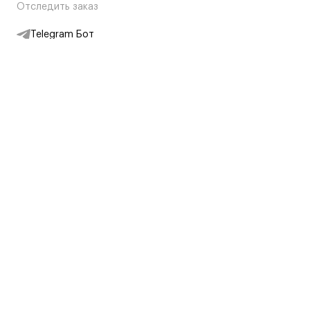
Отследить заказ
Telegram Бот
Подписаться на новости
Интернет-магазин
+7 (495) 431-13-30
+7 (800) 775-28-34
Адреса магазинов
Москва, Каретный Ряд, 8
Партнерам