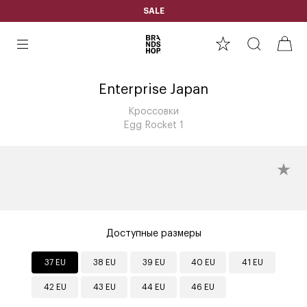
SALE
Enterprise Japan
Кроссовки
Egg Rocket 1
Доступные размеры
37 EU
38 EU
39 EU
40 EU
41 EU
42 EU
43 EU
44 EU
46 EU