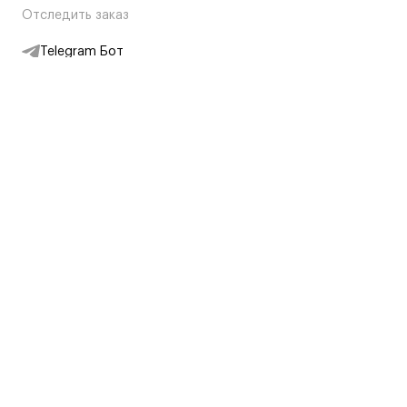
Отследить заказ
Telegram Бот
Подписаться на новости
Интернет-магазин
+7 (495) 431-13-30
+7 (800) 775-28-34
Адреса магазинов
Москва, Каретный Ряд, 8
Партнерам