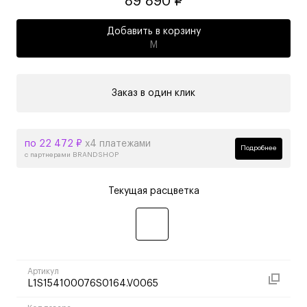
89 890 ₽
Добавить в корзину
M
Заказ в один клик
по 22 472 ₽
х4 платежами
Подробнее
с партнерами BRANDSHOP
Текущая расцветка
Артикул
L1S154100076S0164.V0065