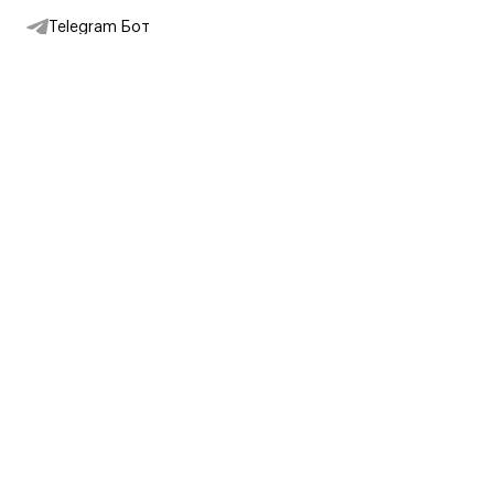
Telegram Бот
Подписаться на новости
Интернет-магазин
+7 (495) 431-13-30
+7 (800) 775-28-34
Адреса магазинов
Москва, Каретный Ряд, 8
Партнерам
Партнерская программа