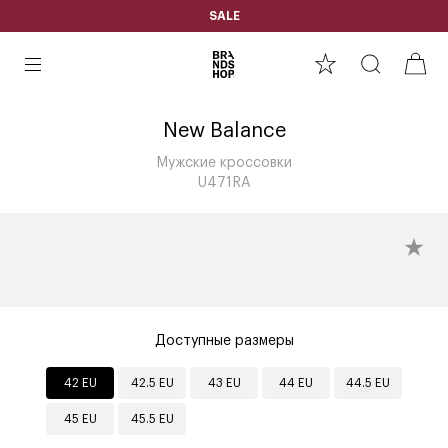
SALE
New Balance
Мужские кроссовки
U471RA
Доступные размеры
42 EU
42.5 EU
43 EU
44 EU
44.5 EU
45 EU
45.5 EU