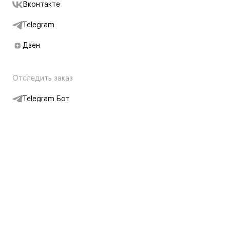
Вконтакте
Telegram
Дзен
Отследить заказ
Telegram Бот
Подписаться на новости
Интернет-магазин
+7 (495) 431-13-30
+7 (800) 775-28-34