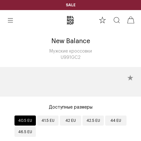
SALE
New Balance
Мужские кроссовки
U991GC2
Доступные размеры
40.5 EU
41.5 EU
42 EU
42.5 EU
44 EU
46.5 EU