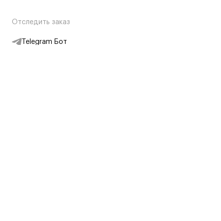
Отследить заказ
Telegram Бот
Подписаться на новости
Интернет-магазин
+7 (495) 431-13-30
+7 (800) 775-28-34
Адреса магазинов
Москва, Каретный Ряд, 8