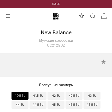
SALE
New Balance
Мужские кроссовки
U20109UZ
Доступные размеры
40.5 EU
41.5 EU
42 EU
42.5 EU
43 EU
44 EU
44.5 EU
45 EU
45.5 EU
46.5 EU