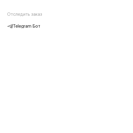
Отследить заказ
Telegram Бот
Подписаться на новости
Интернет-магазин
+7 (495) 431-13-30
+7 (800) 775-28-34
Адреса магазинов
Москва, Каретный Ряд, 8