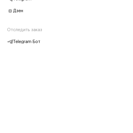
Дзен
Отследить заказ
Telegram Бот
Подписаться на новости
Интернет-магазин
+7 (495) 431-13-30
+7 (800) 775-28-34
Адреса магазинов