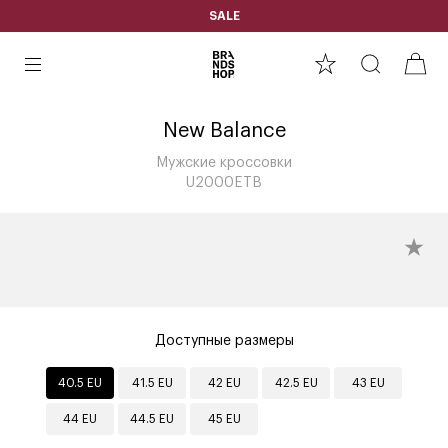
SALE
New Balance
Мужские кроссовки
U2000ETB
Доступные размеры
40.5 EU
41.5 EU
42 EU
42.5 EU
43 EU
44 EU
44.5 EU
45 EU