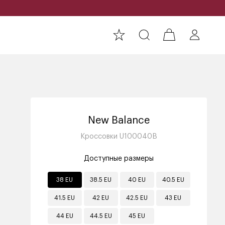
New Balance
Кроссовки U100040B
Доступные размеры
38 EU
38.5 EU
40 EU
40.5 EU
41.5 EU
42 EU
42.5 EU
43 EU
44 EU
44.5 EU
45 EU