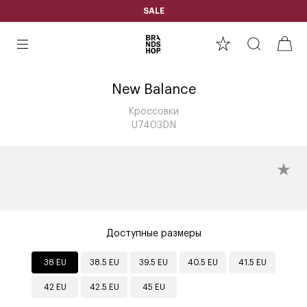
SALE
New Balance
Кроссовки
U7403DN
Доступные размеры
38 EU
38.5 EU
39.5 EU
40.5 EU
41.5 EU
42 EU
42.5 EU
45 EU