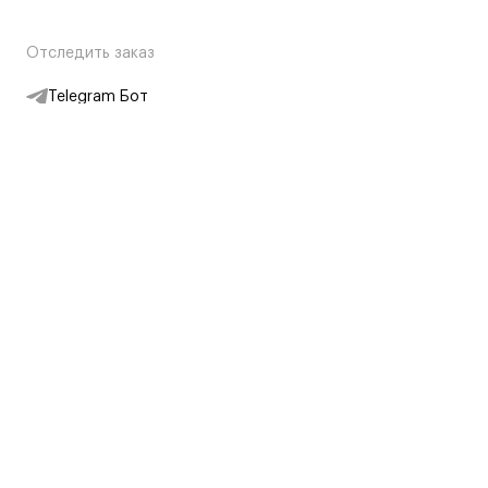
Отследить заказ
Telegram Бот
Подписаться на новости
Интернет-магазин
+7 (495) 431-13-30
+7 (800) 775-28-34
Адреса магазинов
Москва, Каретный Ряд, 8