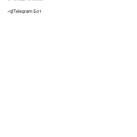
Telegram Бот
Подписаться на новости
Интернет-магазин
+7 (495) 431-13-30
+7 (800) 775-28-34
Адреса магазинов
Москва, Каретный Ряд, 8
Партнерам