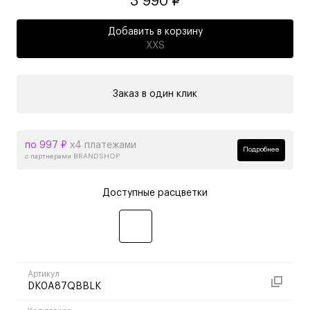
3 990 ₽
Добавить в корзину
XXS
Заказ в один клик
по 997 ₽
х4 платежами
Подробнее
с партнерами BRANDSHOP
Доступные расцветки
Артикул
DK0A87QBBLK