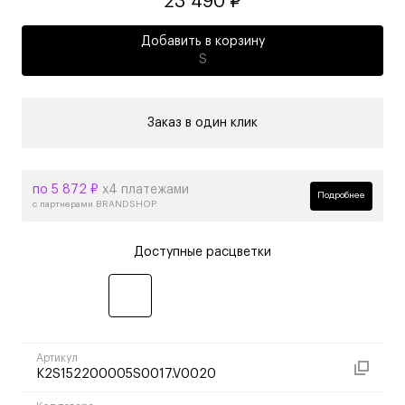
23 490 ₽
Добавить в корзину
S
Заказ в один клик
по 5 872 ₽
х4 платежами
Подробнее
с партнерами BRANDSHOP
Доступные расцветки
Артикул
K2S152200005S0017.V0020