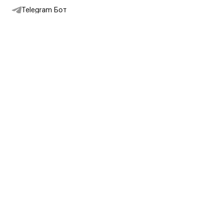
Telegram Бот
Подписаться на новости
Интернет-магазин
+7 (495) 431-13-30
+7 (800) 775-28-34
Адреса магазинов
Москва, Каретный Ряд, 8
Партнерам
Партнерская программа