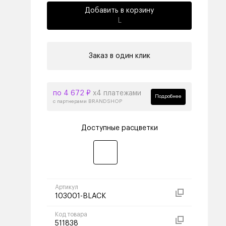
Добавить в корзину
L
Заказ в один клик
по 4 672 ₽
х4 платежами
Подробнее
с партнерами BRANDSHOP
Доступные расцветки
Артикул
103001-BLACK
Код товара
511838