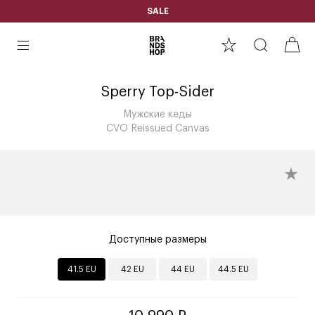
SALE
Sperry Top-Sider
Мужские кеды
CVO Reissued Canvas
Доступные размеры
41.5 EU
42 EU
44 EU
44.5 EU