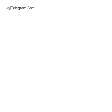
Telegram Бот
Подписаться на новости
Интернет-магазин
+7 (495) 431-13-30
+7 (800) 775-28-34
Адреса магазинов
Москва, Каретный Ряд, 8
Партнерам