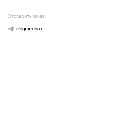
Отследить заказ
Telegram Бот
Подписаться на новости
Интернет-магазин
+7 (495) 431-13-30
+7 (800) 775-28-34
Адреса магазинов
Москва, Каретный Ряд, 8