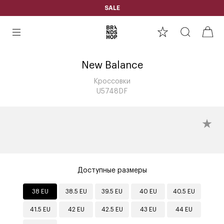
SALE
New Balance
Кроссовки
U5748DF
Доступные размеры
38 EU
38.5 EU
39.5 EU
40 EU
40.5 EU
41.5 EU
42 EU
42.5 EU
43 EU
44 EU