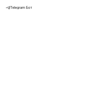
Telegram Бот
Подписаться на новости
Интернет-магазин
+7 (495) 431-13-30
+7 (800) 775-28-34
Адреса магазинов
Москва, Каретный Ряд, 8
Партнерам