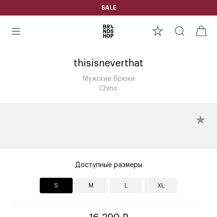
SALE
thisisneverthat
Мужские брюки
Chino
Доступные размеры
S
M
L
XL