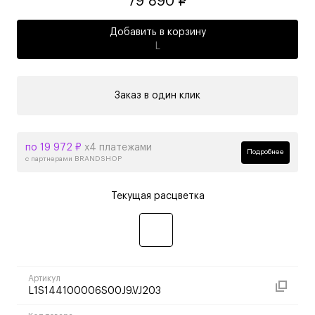
79 890 ₽
Добавить в корзину
L
Заказ в один клик
по 19 972 ₽
х4 платежами
Подробнее
с партнерами BRANDSHOP
Текущая расцветка
Артикул
L1S144100006S00J9.VJ203