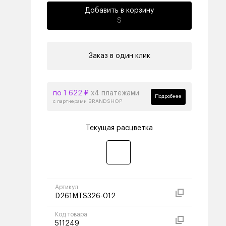
Добавить в корзину
S
Заказ в один клик
по 1 622 ₽
х4 платежами
Подробнее
с партнерами BRANDSHOP
Текущая расцветка
Артикул
D261MTS326-012
Код товара
511249