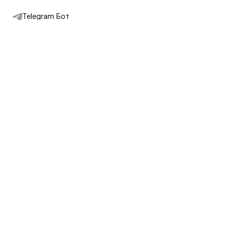
Telegram Бот
Подписаться на новости
Интернет-магазин
+7 (495) 431-13-30
+7 (800) 775-28-34
Адреса магазинов
Москва, Каретный Ряд, 8
Партнерам