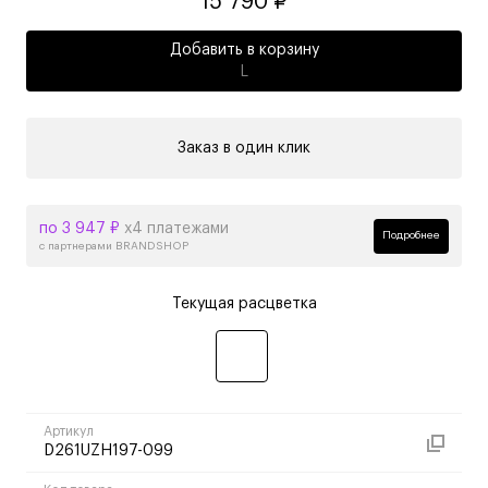
15 790 ₽
Добавить в корзину
L
Заказ в один клик
по 3 947 ₽
х4 платежами
Подробнее
с партнерами BRANDSHOP
Текущая расцветка
Артикул
D261UZH197-099