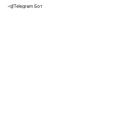
Telegram Бот
Подписаться на новости
Интернет-магазин
+7 (495) 431-13-30
+7 (800) 775-28-34
Адреса магазинов
Москва, Каретный Ряд, 8
Партнерам
Партнерская программа