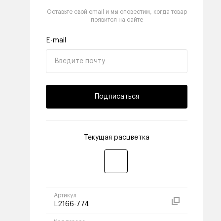
Оставьте свой email и мы оповестим, когда товар
появится на сайте
E-mail
Подписаться
Текущая расцветка
Артикул
L2166-774