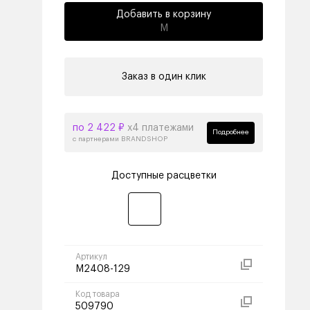
Добавить в корзину
M
Заказ в один клик
по 2 422 ₽
х4 платежами
Подробнее
с партнерами BRANDSHOP
Доступные расцветки
Артикул
M2408-129
Код товара
509790