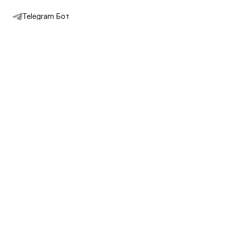
Telegram Бот
Подписаться на новости
Интернет-магазин
+7 (495) 431-13-30
+7 (800) 775-28-34
Адреса магазинов
Москва, Каретный Ряд, 8
Партнерам