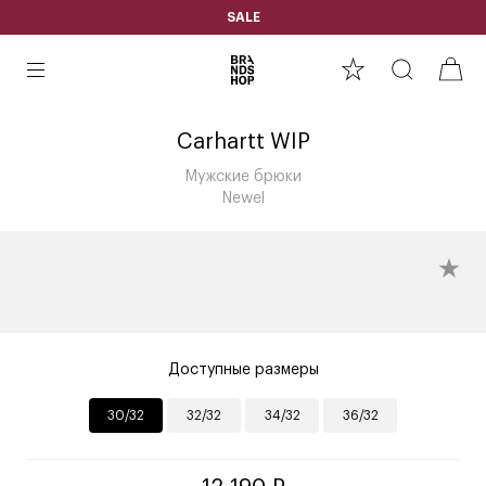
SALE
Carhartt WIP
Мужские брюки
Newel
Доступные размеры
30/32
32/32
34/32
36/32