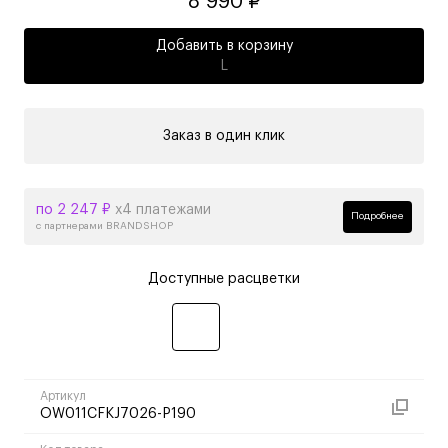
8 990 ₽
Добавить в корзину
L
Заказ в один клик
по 2 247 ₽
х4 платежами
Подробнее
с партнерами BRANDSHOP
Доступные расцветки
Артикул
OW011CFKJ7026-P190