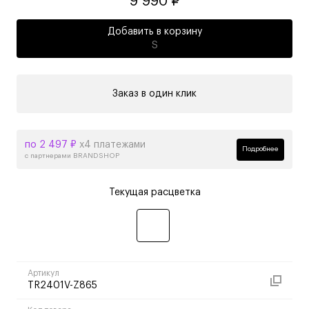
9 990 ₽
Добавить в корзину
S
Заказ в один клик
по 2 497 ₽
х4 платежами
Подробнее
с партнерами BRANDSHOP
Текущая расцветка
Артикул
TR2401V-Z865