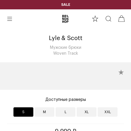
SALE
Lyle & Scott
Мужские брюки
Woven Track
Доступные размеры
S
M
L
XL
XXL