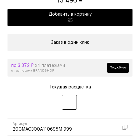
13 490 ₽
Добавить в корзину
95
Заказ в один клик
по 3 372 ₽
х4 платежами
Подробнее
с партнерами BRANDSHOP
Текущая расцветка
Артикул
20CMAC300A110698M 999