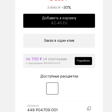
3 990 ₽
–30%
Добавить в корзину
42-46 EU
Заказ в один клик
по 700 ₽
х4 платежами
Подробнее
с партнерами BRANDSHOP
Доступные расцветки
Артикул
449-P04709-001