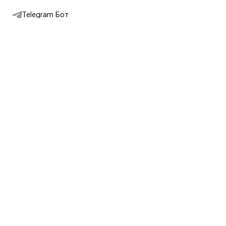
Telegram Бот
Подписаться на новости
Интернет-магазин
+7 (495) 431-13-30
+7 (800) 775-28-34
Адреса магазинов
Москва, Каретный Ряд, 8
Партнерам
Партнерская программа