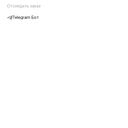
Отследить заказ
Telegram Бот
Подписаться на новости
Интернет-магазин
+7 (495) 431-13-30
+7 (800) 775-28-34
Адреса магазинов
Москва, Каретный Ряд, 8
Партнерам