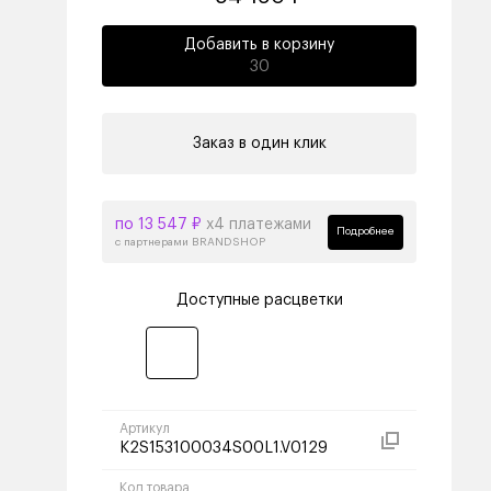
Добавить в корзину
30
Заказ в один клик
по 13 547 ₽
х4 платежами
Подробнее
с партнерами BRANDSHOP
Доступные расцветки
Артикул
K2S153100034S00L1.V0129
Код товара