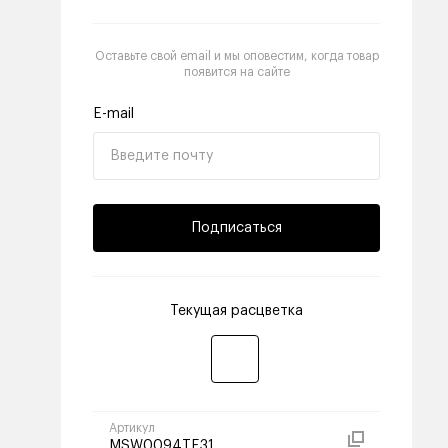
Оставьте свой email и мы оповестим, когда товар
появится на сайте
E-mail
Подписаться
Текущая расцветка
Артикул
MSW0094TE31