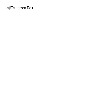
Telegram Бот
Подписаться на новости
Интернет-магазин
+7 (495) 431-13-30
+7 (800) 775-28-34
Адреса магазинов
Москва, Каретный Ряд, 8
Партнерам