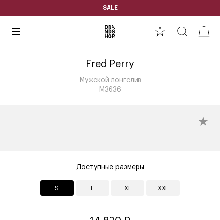
SALE
Fred Perry
Мужской лонгслив
M3636
Доступные размеры
S
L
XL
XXL