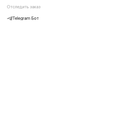
Отследить заказ
Telegram Бот
Подписаться на новости
Интернет-магазин
+7 (495) 431-13-30
+7 (800) 775-28-34
Адреса магазинов
Москва, Каретный Ряд, 8
Партнерам