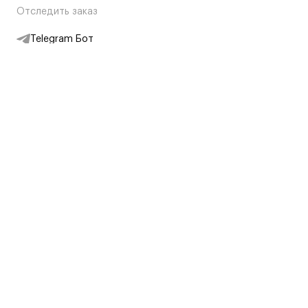
Отследить заказ
Telegram Бот
Подписаться на новости
Интернет-магазин
+7 (495) 431-13-30
+7 (800) 775-28-34
Адреса магазинов
Москва, Каретный Ряд, 8
Партнерам