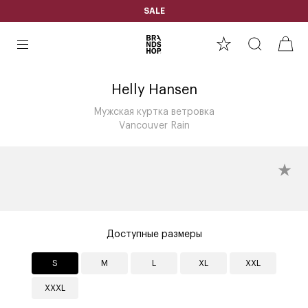
SALE
Helly Hansen
Мужская куртка ветровка
Vancouver Rain
Доступные размеры
S
M
L
XL
XXL
XXXL