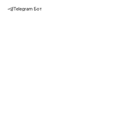
Telegram Бот
Подписаться на новости
Интернет-магазин
+7 (495) 431-13-30
+7 (800) 775-28-34
Адреса магазинов
Москва, Каретный Ряд, 8
Партнерам
Партнерская программа