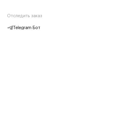
Отследить заказ
Telegram Бот
Подписаться на новости
Интернет-магазин
+7 (495) 431-13-30
+7 (800) 775-28-34
Адреса магазинов
Москва, Каретный Ряд, 8