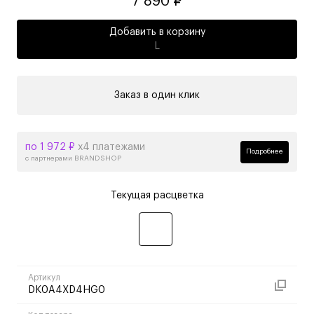
7 890 ₽
Добавить в корзину
L
Заказ в один клик
по 1 972 ₽
х4 платежами
Подробнее
с партнерами BRANDSHOP
Текущая расцветка
Артикул
DK0A4XD4HG0