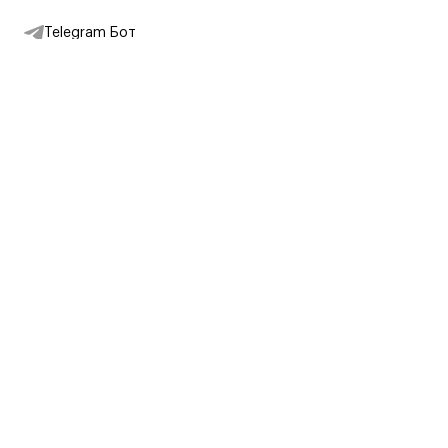
Telegram Бот
Подписаться на новости
Интернет-магазин
+7 (495) 431-13-30
+7 (800) 775-28-34
Адреса магазинов
Москва, Каретный Ряд, 8
Партнерам