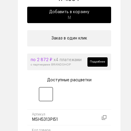
Добавить в корзину
M
Заказ в один клик
по 2 872 ₽
х4 платежами
Подробнее
с партнерами BRANDSHOP
Доступные расцветки
Артикул
MSH5313PI51
Код товара