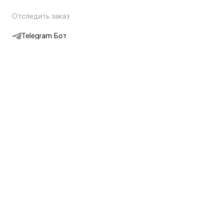
Отследить заказ
Telegram Бот
Подписаться на новости
Интернет-магазин
+7 (495) 431-13-30
+7 (800) 775-28-34
Адреса магазинов
Москва, Каретный Ряд, 8