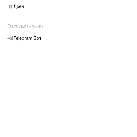
Дзен
Отследить заказ
Telegram Бот
Подписаться на новости
Интернет-магазин
+7 (495) 431-13-30
+7 (800) 775-28-34
Адреса магазинов
Москва, Каретный Ряд, 8