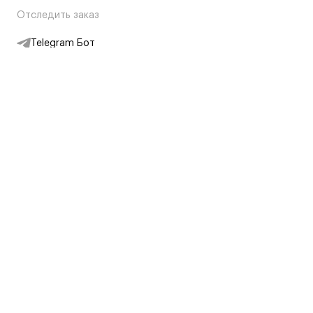
Отследить заказ
Telegram Бот
Подписаться на новости
Интернет-магазин
+7 (495) 431-13-30
+7 (800) 775-28-34
Адреса магазинов
Москва, Каретный Ряд, 8
Партнерам