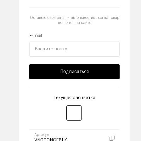
Оставьте свой email и мы оповестим, когда товар
появится на сайте
E-mail
Подписаться
Текущая расцветка
Артикул
VN000NCFBLK