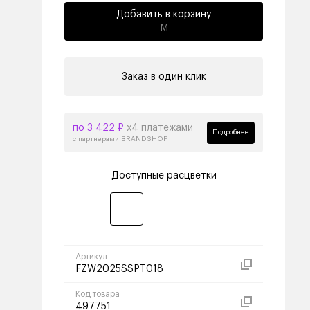
Добавить в корзину
M
Заказ в один клик
по 3 422 ₽
х4 платежами
Подробнее
с партнерами BRANDSHOP
Доступные расцветки
Артикул
FZW2025SSPT018
Код товара
497751